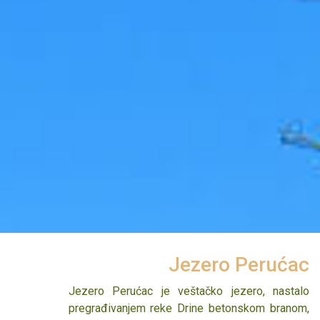
Reka Drina
Jezero Perućac
Divlja i pitoma, brza i spora, neukrotiva i poslušna,
Jezero Perućac je veštačko jezero, nastalo
vijugava i ravna. Drina. Ali, ma koliko nepredvidiva
pregrađivanjem reke Drine betonskom branom,