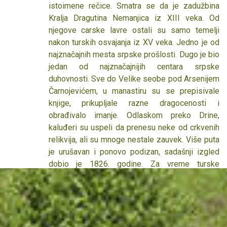
Tara, u zapadnoj Srbiji. Po svom nastanku je
istoimene rečice. Smatra se da je zadužbina
veštačko jezero i nastalo je pregrađivanjem toka
Kralja Dragutina Nemanjica iz XIII veka. Od
Belog Rzava i izgradnjom brane u zaseoku Đurići
njegove carske lavre ostali su samo temelji
kod sela Zaovine. Zaovinsko jezero ima dubinu
nakon turskih osvajanja iz XV veka. Jedno je od
od 110 m i izgrađeno je u funkciji hidroelektrane
najznačajnih mesta srpske prošlosti. Dugo je bio
„Bajina Bašta”. Neposredno pored brane se nalazi
jedan od najznačajnijih centara srpske
mesto na kom je Josif Pančić pronašao
duhovnosti. Sve do Velike seobe pod Arsenijem
Pančićevu omoriku i Zaovine su jedino stanište
Čarnojevićem, u manastiru su se prepisivale
Pančićeve omorike na serpentinitu. Jezerska
knjige, prikupljale razne dragocenosti i
voda je izuzetno čista, i koristi se za gajenje
obrađivalo imanje. Odlaskom preko Drine,
pastrmki. U letnjem periodu Zaovinsko jezero
kaluđeri su uspeli da prenesu neke od crkvenih
privlači mnogo ljubitelje prirode i može se
relikvija, ali su mnoge nestale zauvek. Više puta
koristiti za kupanje, obzirom da se na njegovoj
je urušavan i ponovo podizan, sadašnji izgled
obali nalazi veći broj divljih plaža. Zaovinsko
dobio je 1826. godine. Za vreme turske
jezero je idealno mesto za sportove na vodi,
vladavine manastir je jedan od najzačajnih
pecanje, orijentaciju, ishranu u prirodi... Biljni svet
kulturnih centara našeg naroda, poznata
jezera čini preko 600 vrsta a u akumulacijama
Račanska prepisivačka škola. U toku Drugog
evidentirano je 14 vrsta riba tako da će netaknuta
svetskog rata ovde je od Nemaca sklonjeno
priroda i lepota jezera Zaovine na Tari upotpuniće
Miroslavljevo Jevanđelje, najstarija srpska