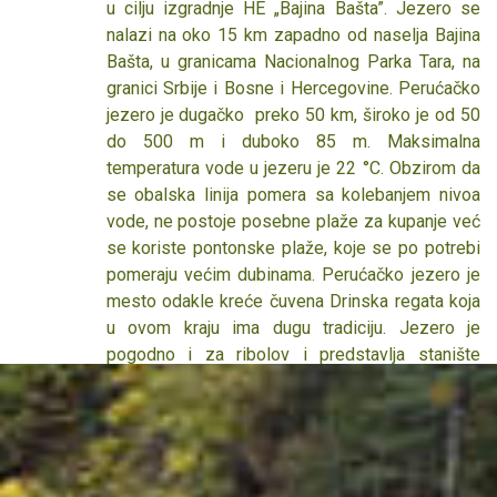
i hirovita bila, jedno je izvesno - očaraće Vas!
u cilju izgradnje HE „Bajina Bašta”. Jezero se
Nastala spajanjem crnogorskih reka Pive i Tare na
nalazi na oko 15 km zapadno od naselja Bajina
Šćepan polju, teče silovito Bosnom i
Bašta, u granicama Nacionalnog Parka Tara, na
Hercegovinom, kroz Foču, Goražde, Višegrad,
granici Srbije i Bosne i Hercegovine. Perućačko
nastavlja kroz Srbiju, da bi se smirila i kapitulirala
jezero je dugačko preko 50 km, široko je od 50
pred Savom kod Sremske Rače. Duž celog toka
do 500 m i duboko 85 m. Maksimalna
od 346 kilometara smenjuju se klisure, šume i
temperatura vode u jezeru je 22 °C. Obzirom da
pejzaži koji oduzimaju dah. Kanjon Drine, na
se obalska linija pomera sa kolebanjem nivoa
pojedinim mestima dubok i hiljadu metara, drugi je
vode, ne postoje posebne plaže za kupanje već
po veličini u Evropi i treći u svetu, posle Kolorada
se koriste pontonske plaže, koje se po potrebi
i Tare. Drina je dom za oko 30 vrsta riba, od kojih
pomeraju većim dubinama. Perućačko jezero je
su najpoznatije pastrmka, som, lipljan. San svakog
mesto odakle kreće čuvena Drinska regata koja
ribolovca je mladica, koju zovu i kraljicom Drine.
u ovom kraju ima dugu tradiciju. Jezero je
Drinske regate održavaju se tradicionalno u julu
pogodno i za ribolov i predstavlja stanište
kako bi se sačuvale uspomene na splavare koji
mrene, klena, plotice, šarana, skoblja, soma i
su u prošlosti svako- dnevno savladavali talase
linjka. Ovo jezero izdvaja se od ostalih u našoj
plahovite reke. Kada je u Perućcu izgrađena
zemlji jer spada u jedno od najčistijih jezera na
hidro- elektrana, najveća na Drini, splavari su
ovim područjima. Ono što ga još izdvaja, a
morali da napuste reku, ali tradicija je ostala. Ime
takođe ga i čini veoma popularnim kod turista,