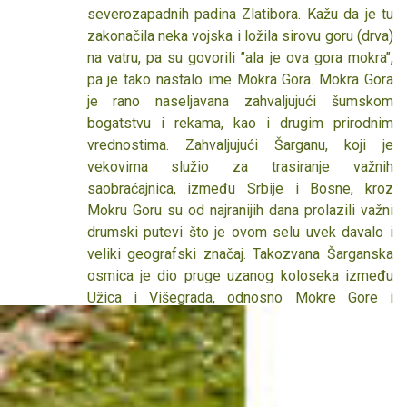
Rožnja, udaljen je od Ljubovije 15 km. Predstavlja
severozapadnih padina Zlatibora. Kažu da je tu
prirodnu granicu izmedu Azbukovice i Rađevine.
zakonačila neka vojska i ložila sirovu goru (drva)
U tradiciji srpskog naroda ima posebno značenje,
na vatru, pa su govorili ’’ala je ova gora mokra’’,
pre svega ostao je simbol nepobedivosti i jedan
pa je tako nastalo ime Mokra Gora. Mokra Gora
od poslednjih uporišta Turske vlasti u Srbiji. Sve
je rano naseljavana zahvaljujući šumskom
vreme bitisanja tvrđave, uz ovaj objekat širilo se
bogatstvu i rekama, kao i drugim prirodnim
njegovo predgrađe zaštićeno palisadom, a
vrednostima. Zahvaljujući Šarganu, koji je
kasnije i zidom, utvrđenjem. Manastir je
vekovima služio za trasiranje važnih
zadužbina episkopa šabačkog gospodina
saobraćajnica, između Srbije i Bosne, kroz
Lavrentija. Posvećen je Sv. vladici Nikolaju
Mokru Goru su od najranijih dana prolazili važni
Velimiroviću koji se slavi 03.maja. Crkva, u čijem
drumski putevi što je ovom selu uvek davalo i
oltaru se čuva deo moštiju Sv. Vladike Nikolaja,
veliki geografski značaj. Takozvana Šarganska
sagrađena je 1994. godine i pripada moravskom
osmica je dio pruge uzanog koloseka između
stilu. Drvorezbareni ikonostas je rađen u
Užica i Višegrada, odnosno Mokre Gore i
baroknom stilu i pozlaćen je 24 - karatnim zlatom,
Kremana, preko brda Šargana. Pošto lokomotiva
dok je ikone u vizantijskom stilu živopisala i
parnog voza ne može da savlada uspon, pruga
manastiru poklonila sestra Krstana Tasić, poznati
na izvjestan način ide preko brda u zavijenim
ikonopisac. U krugu manastirskog kompleksa
krugovima, i tako pravi figuru broja osam.
nalazi se muzej, konak i veći smeštajni objekat
Turističko geografski položaj Mokre Gore