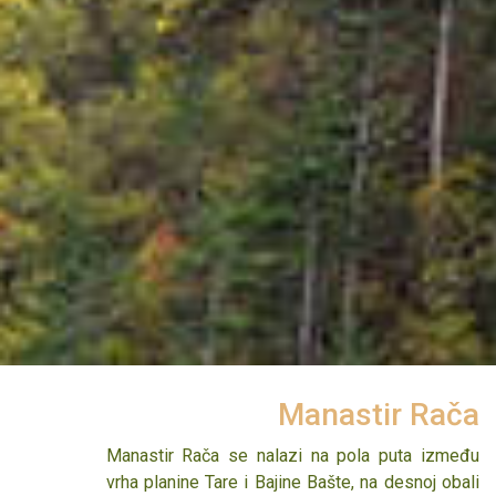
je dobila po Drinosu, mitološkom paganskom
jeste sama njegova geografska pozicija,
božanstvu. Dugo su je u narodu zvali i Zelenika,
mogućnosti koje boravak na njemu pruža,
zbog nestvarne smaragdne boje.
odnosno neverovatna prirodna bogatstva u
njegovoj okolini.
Zaovinsko jezero
Manastir Rača
Zaovinsko jezero se nalazi kod mesta Zaovine,
Manastir Rača se nalazi na pola puta između
na planini Tari, u granicama Nacionalnog parka
vrha planine Tare i Bajine Bašte, na desnoj obali