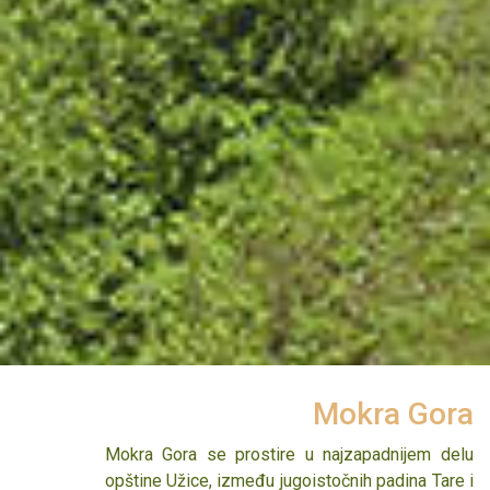
Vaš ribolovni dan. Zavod za zaštitu prirode Srbije
knjiga napisana u XII veku. Deo svetih mošti
selo Zaovine na Tari je svrstao pod režim zaštite.
Kralja Dragutina od nedavno se nalaze u ovom
hramu zahvaljujući Patrijahu srpskom gospodinu
Pavlu, inače jedno vreme monahu u samom
manastiru.
Manastir Soko Grad
Mokra Gora
Manastir "Sv.Nikolaj Srpski" smešten je u
Mokra Gora se prostire u najzapadnijem delu
podnožju Sokolske planine, ispod najvišeg vrha
opštine Užice, između jugoistočnih padina Tare i