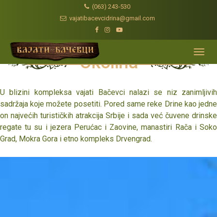
(063) 243-530
vajatibacevcidrina@gmail.com
Toggl
Okolina
navig
U blizini kompleksa vajati Bačevci nalazi se niz zanimljivih
sadržaja koje možete posetiti. Pored same reke Drine kao jedne
on najvećih turističkih atrakcija Srbije i sada već čuvene drinske
regate tu su i jezera Perućac i Zaovine, manastiri Rača i Soko
Grad, Mokra Gora i etno kompleks Drvengrad.