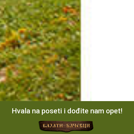
"Dom Nikolaja Velimirovića", koji raspolaže
najpovoljniji je u odnosu na afirmisane turističke
smeštajnim kapacitetom koji može da primi 200
centre, koji se nalaze u njenoj neposrednoj
gostiju.
blizini: Zlatibor, Tara, Perućac.
Hvala na poseti i dođite nam opet!
Drvengrad
U Zlatiborskom okrugu, tačnije između planine
Tare i Zlatibora nalazi se filmsko etno-selo po